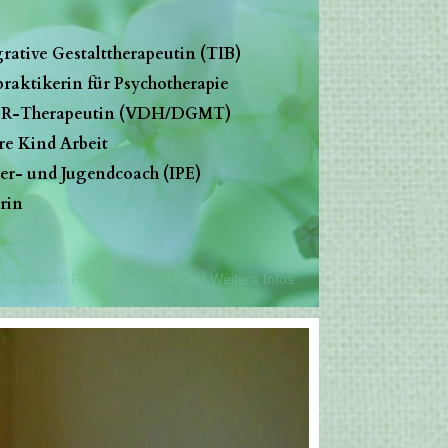
grative Gestalttherapeutin (TIB)
praktikerin für Psychotherapie
R-Therapeutin (VDH/DGMT)
re Kind Arbeit
er- und Jugendcoach (IPE)
rin
odalitäten/ Preise
Kontakt und Weitere Infos