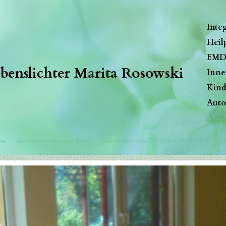
Inte
Heil
EMD
benslichter Marita Rosowski
Inne
Kind
Auto
te
Workshops Innere Kind
Gästebuch Mai 2009 bis Juni 2026
M