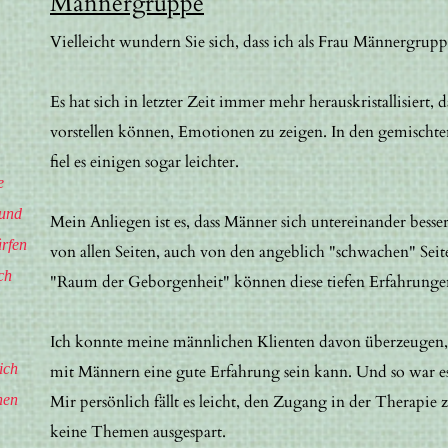
Männergruppe
Vielleicht wundern Sie sich, dass ich als Frau Männergrupp
Es hat sich in letzter Zeit immer mehr herauskristallisiert,
vorstellen können, Emotionen zu zeigen. In den gemischte
fiel es einigen sogar leichter.
e
 und
Mein Anliegen ist es, dass Männer sich untereinander bess
ürfen
von allen Seiten, auch von den angeblich "schwachen" Seit
ch
"Raum der Geborgenheit" können diese tiefen Erfahrungen
Ich konnte meine männlichen Klienten davon überzeugen,
ich
mit Männern eine gute Erfahrung sein kann. Und so war e
nen
Mir persönlich fällt es leicht, den Zugang in der Therapi
keine Themen ausgespart.