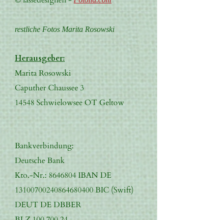
© lassedesignen -
restliche Fotos Marita Rosowski
Herausgeber:
Marita Rosowski
Caputher Chaussee 3
14548 Schwielowsee OT Geltow
Bankverbindung:
Deutsche Bank
Kto.-Nr.:
8646804
IBAN DE
13100700240864680400 BIC (Swift)
DEUT DE DBBER
BLZ
100 700 24