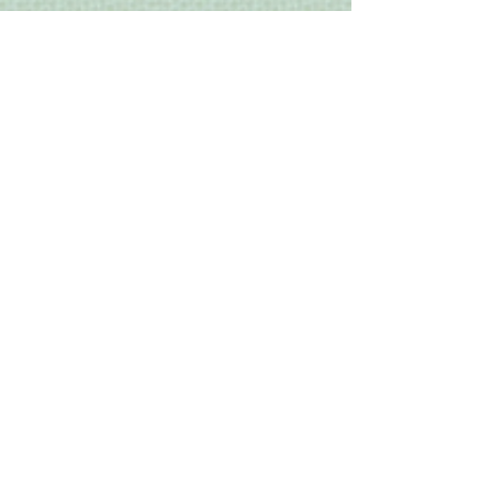
Alle auf dieser Website
veröffentlichten Inhalte (Texte,
Grafiken, Bilder, Layout usw.)
unterliegen dem Urheberrecht. Die
Inhalte dieser Website werden mit
größtmöglicher Sorgfalt recherchiert.
Fehler im Bearbeitungsvorgang sind
dennoch nicht auszuschließen.
Hinweise und Korrekturen senden Sie
bitte an:
info@lebenslichter-marita-
rosowski.de
Nicht gestattet ist es, die Materialien
zu verändern und/oder unerlaubt