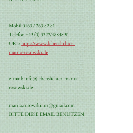
Mobil 0163 /
263 82 81
Telefon
+49 (0) 3327
/4884890
URL:
https://www.lebenslichter-
marita-rosowski.de
e-mail:
info@lebenslichter-marita-
rosowski.de
marita.rosowski.mr@gmail.com
BITTE DIESE EMAIL BENUTZEN