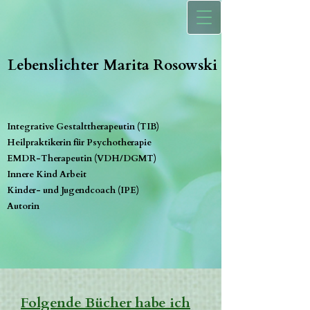
Lebenslichter Marita Rosowski
Integrative Gestalttherapeutin (TIB)
Heilpraktikerin für Psychotherapie
EMDR-Therapeutin (VDH/DGMT)
Innere Kind Arbeit
Kinder- und Jugendcoach (IPE)
Autorin
Folgende Bücher habe ich